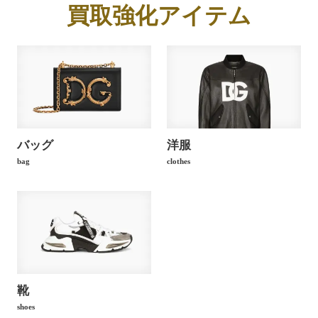
買取強化アイテム
バッグ
洋服
bag
clothes
靴
shoes