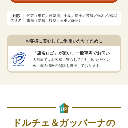
ドルチェ&ガッバーナ ジャケット
8,500
円
関東（東京／神奈川／千葉／埼玉／茨城／栃木／群馬）
対応
メンズ グレー
エリア
東海（愛知／岐阜／三重／静岡）
ドルチェ&ガッバーナ ベルト スパ
25,000
円
ンコール×カラーストーン
お客様に安心してご利用いただくために
「店名ロゴ」が無い、一般車両でお伺い
大蔵屋ではお客様に安心してご利用いただくた
め、個人情報の保護を徹底しております。
ドルチェ＆ガッバーナの