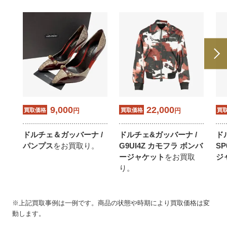
9,000
22,000
買取価格
円
買取価格
円
買
ドルチェ＆ガッバーナ /
ドルチェ&ガッバーナ /
ド
パンプス
をお買取り。
G9UI4Z カモフラ ボンバ
SP
ージャケット
をお買取
ジ
り。
※上記買取事例は一例です。商品の状態や時期により買取価格は変
動します。