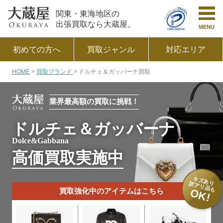
関東・東海地区の
出張買取なら大蔵屋。
MENU
初めての方へ
買取ジャンル
対応エリア
HOME
買取ブランド
ドルチェ＆ガッバーナ買取
業界最高額の買取に挑戦！
ドルチェ＆ガッバーナ
Dolce&Gabbana
高価買取実施中
キズあり
訳アリ品も
買取強化中のアイテムはこちら
OK!