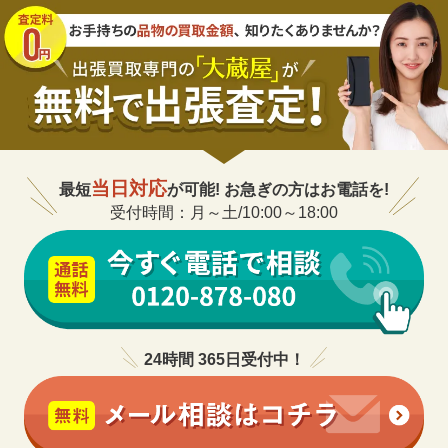
20,000
円
モフラ ボンバージャケット
ドルチェ&ガッバーナ ラム
20,000
円
G9E68L ライダースジャケット
ドルチェ&ガッバーナ 14 クラシ
10,000
円
ックデニム
当日対応
最短
が可能! お急ぎの方はお電話を!
ドルチェ&ガッバーナ ゴールド
受付時間：月～土/10:00～18:00
8,000
円
G5EJ0Z FSEGF 総柄シャツ
ドルチェ&ガッバーナ GOLD シル
10,000
円
クドッキングデニムシャツ
ドルチェ&ガッバーナ G81A8T
5,000
円
24時間 365日受付中！
FH7MH 総柄 Tシャツ
ドルチェ&ガッバーナ スパンコー
5,000
円
ルスーパーマン Tシャツ