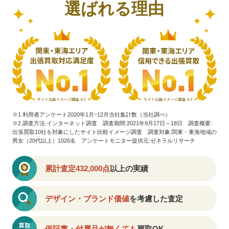
選ばれる理由
※1 利用者アンケート2020年1月~12月当社集計数（当社調べ）
※2 調査方法:インターネット調査 調査期間:2021年9月17日～18日 調査概要:
出張買取10社を対象にしたサイト比較イメージ調査
調査対象:関東・東海地域の
男女（20代以上）1026名 アンケートモニター提供元:ゼネラルリサーチ
累計査定432,000点
以上の実績
デザイン・ブランド価値
を考慮した査定
保証書・付属品が無くても
買取OK