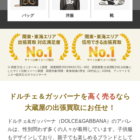
バッグ
洋服
靴
※ 調査方法:インターネット調査 調査期間:2021年9月17日～18日 調査概要:出張買取10社を対象に
したサイト比較イメージ調査
調査対象:関東・東海地域の男女（20代以上）1026名 アンケートモ
ニター提供元:ゼネラルリサーチ
ドルチェ＆ガッバーナを
高く売る
なら
大蔵屋の出張買取にお任せ！
ドルチェ&ガッバーナ（DOLCE&GABBANA）のアパレ
ルは、性別問わず多くの人々が着用しています。子供服
もデザインしており、親子でも楽しめるブランドとして