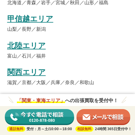
北海道／青森／岩手／宮城／秋田／山形／福島
甲信越エリア
山梨／長野／新潟
北陸エリア
富山／石川／福井
関西エリア
滋賀／京都／大阪／兵庫／奈良／和歌山
中国・四国エリア
「関東・東海エリア」
への出張買取を受付中！
鳥取／島根／岡山／広島／山口／徳島／香川／愛媛／高
知
通話無料
受付：月～土/10:00～18:00
相談無料
24時間 365日受付中！
九州・沖縄エリア