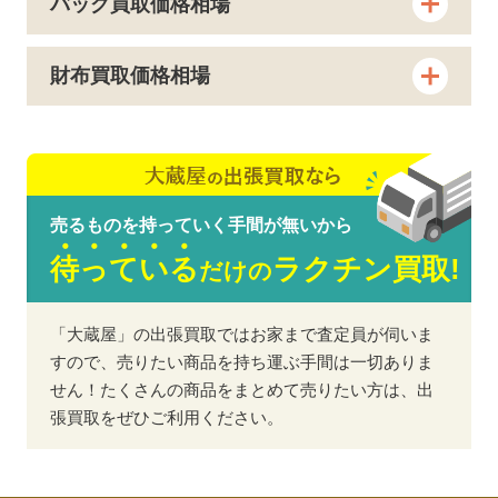
バッグ買取価格相場
ポリウレタン ダウンジャケット
23,100
円
ブラック
財布買取価格相場
ドルチェ&ガッバーナ ツイード ワ
56,100
円
ンピース ブラック
ドルチェ&ガッバーナ コットン セ
46,200
円
ットアップ ブラック
売るものを持っていく手間が無いから
ドルチェ&ガッバーナ G9MM7Z
待
っ
て
い
る
ラクチン買取!
20,000
円
だけの
裏ボア デニムジャケット
ドルチェ&ガッバーナ G9PB4L ム
「大蔵屋」の出張買取ではお家まで査定員が伺いま
60,000
円
ートン ジップアップブルゾン
すので、売りたい商品を持ち運ぶ手間は一切ありま
せん！たくさんの商品をまとめて売りたい方は、出
ドルチェ&ガッバーナ SP069305
張買取をぜひご利用ください。
50,000
円
ラパンファージャケット
ドルチェ&ガッバーナ G9UI4Z カ