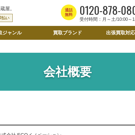
0120-878-08
大蔵屋。
通話
無料
即払い
受付時間：月～土/10:00～18
取ジャンル
買取ブランド
出張買取
対応
会社概要