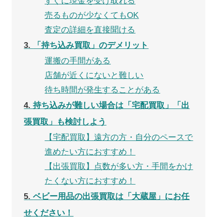
すぐに現金を受け取れる
売るものが少なくてもOK
査定の詳細を直接聞ける
3
「持ち込み買取」のデメリット
運搬の手間がある
店舗が近くにないと難しい
待ち時間が発生することがある
4
持ち込みが難しい場合は「宅配買取」「出
張買取」も検討しよう
【宅配買取】遠方の方・自分のペースで
進めたい方におすすめ！
【出張買取】点数が多い方・手間をかけ
たくない方におすすめ！
5
ベビー用品の出張買取は「大蔵屋」にお任
せください！