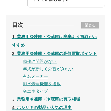
目次
閉じる
1
業務用冷凍庫・冷蔵庫は廃棄より買取がお
すすめ
2
業務用冷凍庫・冷蔵庫の高価買取ポイント
動作に問題がない
年式が新しく外観がきれい
有名メーカー
排水処理機能を搭載
省エネタイプ
3
業務用冷凍庫・冷蔵庫の買取相場
4
ホシザキの製品が人気の理由