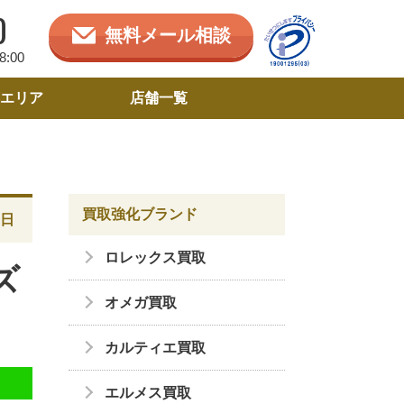
0
無料メール相談
:00
エリア
店舗一覧
買取強化ブランド
2日
ロレックス買取
ズ
オメガ買取
カルティエ買取
エルメス買取