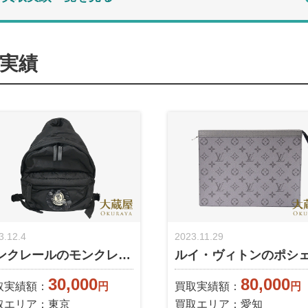
実績
3.12.4
2023.11.29
ンクレールのモンクレ…
ルイ・ヴィトンのポシ
30,000
80,000
取実績額：
円
買取実績額：
円
取エリア：東京
買取エリア：愛知