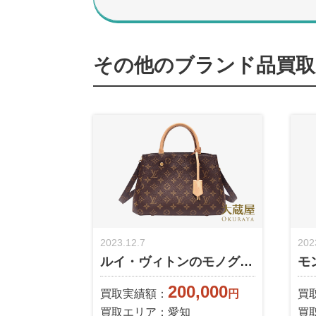
その他のブランド品買取
2023.12.7
202
ルイ・ヴィトンのモノグ…
モ
200,000
買取実績額：
円
買
買取エリア：愛知
買