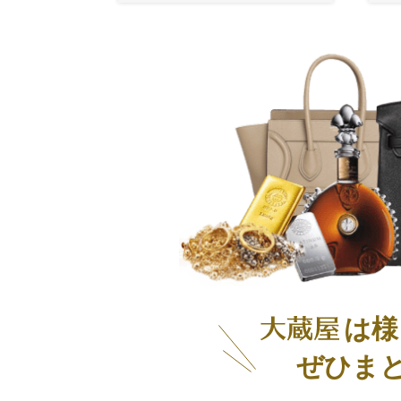
は様
ぜひま