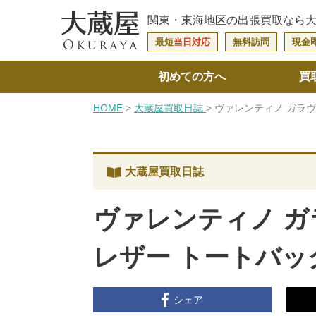
関東・東海地区の
出張買取なら
最短
当日対応
無料訪問
現金
初めての方へ
買
HOME
大蔵屋買取日誌
ヴァレンティノ ガラ
大蔵屋買取日誌
ヴァレンティノ 
レザー トートバ
シェア