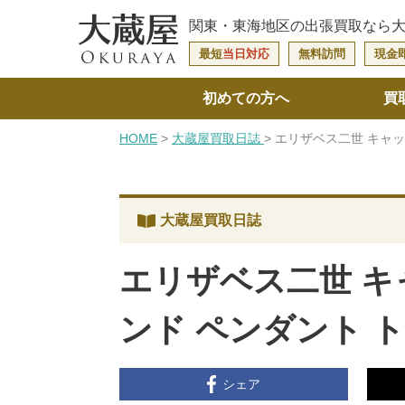
関東・東海地区の
出張買取なら
最短
当日対応
無料訪問
現金
初めての方へ
買
HOME
大蔵屋買取日誌
エリザベス二世 キャッ
大蔵屋買取日誌
エリザベス二世 キャ
ンド ペンダント 
シェア