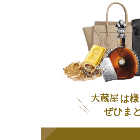
は様
ぜひま