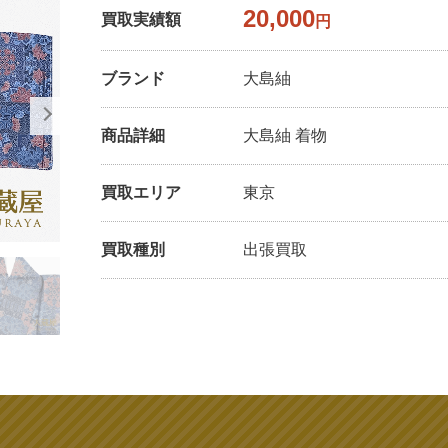
20,000
買取実績額
円
ブランド
大島紬
商品詳細
大島紬 着物
買取エリア
東京
買取種別
出張買取