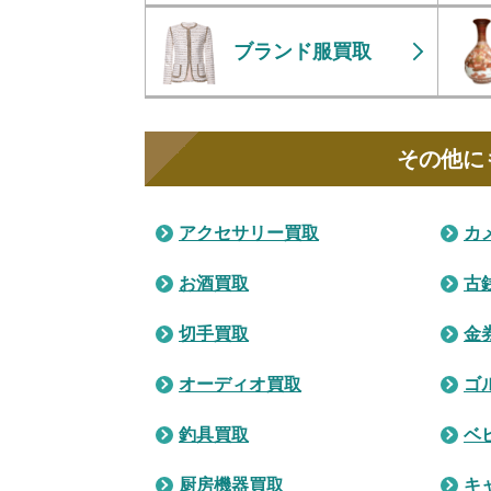
ブランド服買取
その他に
アクセサリー買取
カ
お酒買取
古
切手買取
金
オーディオ買取
ゴ
釣具買取
ベ
厨房機器買取
キ