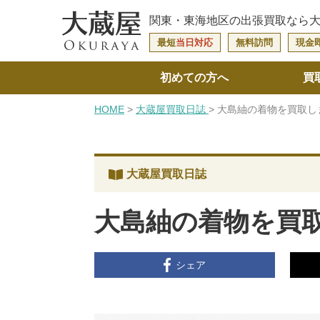
関東・東海地区の
出張買取なら
最短
当日対応
無料訪問
現金
初めての方へ
買
HOME
大蔵屋買取日誌
大島紬の着物を買取し
大蔵屋買取日誌
大島紬の着物を買
シェア