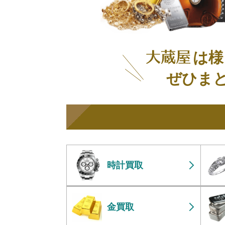
は様
ぜひま
時計買取
金買取