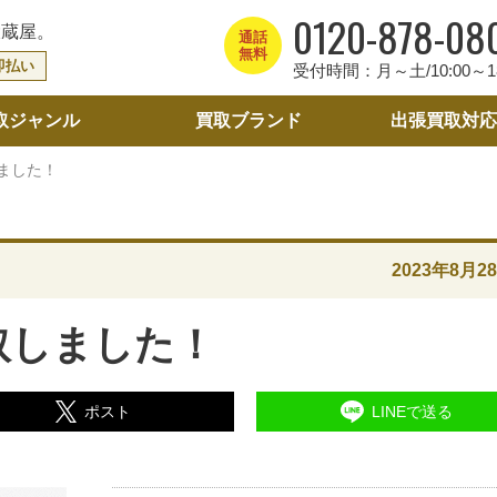
0120-878-08
大蔵屋。
通話
無料
即払い
受付時間：月～土/10:00～18
取ジャンル
買取ブランド
出張買取
対応
ました！
2023年8月2
取しました！
ポスト
LINEで送る