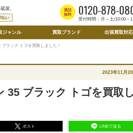
0120-878-08
大蔵屋。
通話
無料
即払い
受付時間：月～土/10:00～18
取ジャンル
買取ブランド
出張買取
対応
5 ブラック トゴを買取しました！
2023年11月2
 35 ブラック トゴを買取
ポスト
LINEで送る