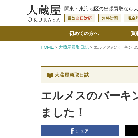
関東・東海地区の
出張買取なら
最短
当日対応
無料訪問
現金
初めての方へ
買
HOME
大蔵屋買取日誌
エルメスのバーキン 3
大蔵屋買取日誌
エルメスのバーキン
ました！
シェア