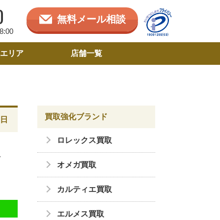
0
無料メール相談
:00
エリア
店舗一覧
買取強化ブランド
0日
ロレックス買取
し
オメガ買取
カルティエ買取
エルメス買取