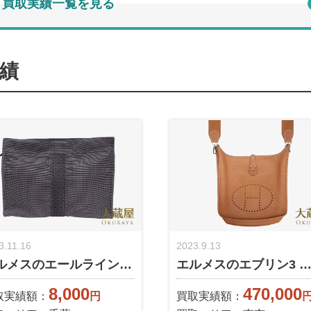
買取実績一覧を見る
績
3.11.16
2023.9.13
ルメスのエールライン…
エルメスのエブリン3 
8,000
470,000
取実績額：
円
買取実績額：