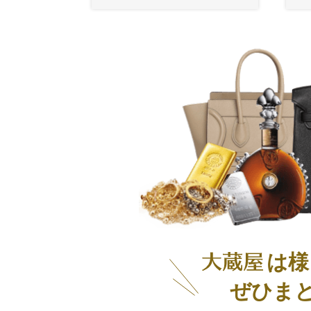
は様
ぜひま