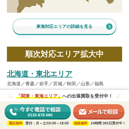
東海対応エリアの詳細を見る
順次対応エリア拡大中
北海道・東北エリア
北海道／青森／岩手／宮城／秋田／山形／福島
「関東・東海エリア」
への出張買取を受付中！
甲信越エリア
山梨／長野／新潟
北陸エリア
通話無料
受付：月～土/10:00～18:00
相談無料
24時間 365日受付中！