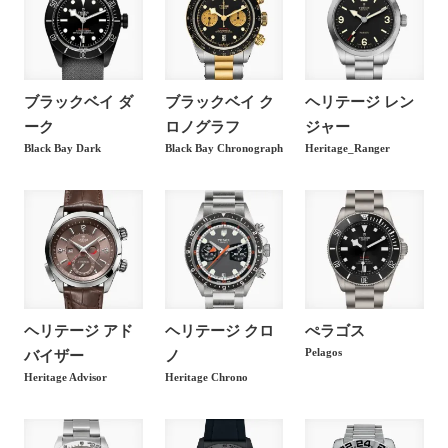
130,000
円
ー ベージュ レザー 79580
チューダー ブラックベイ 32 ブル
110,000
円
ー ブラック ファブリック 79580
ブラックベイ ダ
ブラックベイ ク
ヘリテージ レン
ーク
ロノグラフ
ジャー
チューダー ブラックベイ 32 ブラ
Black Bay Dark
Black Bay Chronograph
Heritage_Ranger
100,000
円
ック ブレス 79580
チューダー ブラックベイ 32 ブラ
130,000
円
ック ベージュ レザー 79580
チューダー ブラックベイ 32 ブラ
ック ブラック ファブリック
110,000
円
ヘリテージ アド
ヘリテージ クロ
ぺラゴス
79580
Pelagos
バイザー
ノ
チューダー ブラックベイ 36 S&G
Heritage Advisor
Heritage Chrono
100,000
円
シャンパン 79503