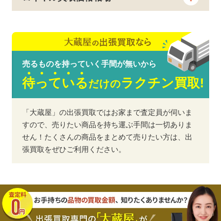
チューダー ブラックベイ 58 ブラ
313,000
円
ック ブレス 79030N
チューダー ブラックベイ 58 ブラ
313,000
円
売るものを持っていく手間が無いから
ック ブラウンレザー 79030N
待
っ
て
い
る
ラクチン買取!
だけの
チューダー ブラックベイ 58 ブラ
270,000
円
ック ファブリック 79030N
「大蔵屋」の出張買取ではお家まで査定員が伺いま
チューダー ブラックベイ 58 ブル
すので、売りたい商品を持ち運ぶ手間は一切ありま
270,000
円
ー ブレス 79030B
せん！たくさんの商品をまとめて売りたい方は、出
張買取をぜひご利用ください。
チューダー ブラックベイ 58 ブル
317,000
円
ー ブルー“ソフトタッチ” 79030B
チューダー ブラックベイ 58 ブル
290,000
円
ー ファブリック 79030B