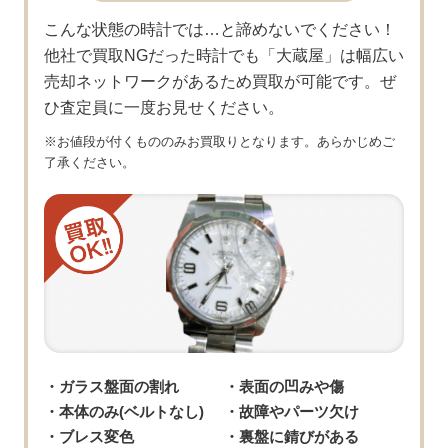
ー ベージュ レザー 79540
こんな状態の時計では…と諦めないでください！
チューダー ブラックベイ 41 ブル
他社で買取NGだった時計でも「大蔵屋」は幅広い
150,000
円
ー ブラック ファブリック 79540
売却ネットワークがあるため買取が可能です。ぜ
ひ査定員に一度お見せください。
チューダー ブラックベイ 41 ブル
150,000
円
※お値段が付くもののみお買取りとなります。あらかじめご
ー ブラウン レザー 79540
了承ください。
チューダー ブラックベイ 41 ブラ
150,000
円
ック ブレス 79540
チューダー ブラックベイ 41 ブラ
180,000
円
ック ベージュ レザー 79540
チューダー ブラックベイ 41 ブラ
ック ブラック ファブリック
150,000
円
ガラス盤面の割れ
表面の凹みや傷
79540
本体のみ(ベルトなし)
故障やパーツ欠け
チューダー ブラックベイ 41 ブラ
ブレス変色
裏盤に錆びがある
150,000
円