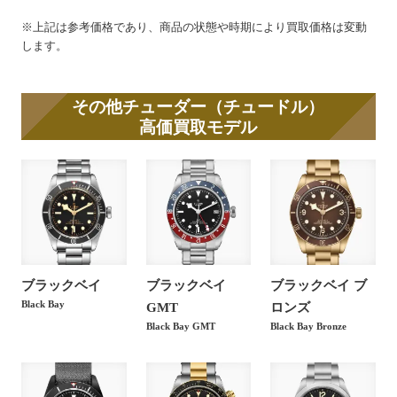
チューダー ブラックベイGMT ブ
※上記は参考価格であり、商品の状態や時期により買取価格は変動
250,000
円
レス 79830RB
します。
チューダー ブラックベイGMT ブ
304,000
円
ラウン レザー 79830RB
その他チューダー（チュードル）
高価買取モデル
チューダー ブラックベイGMT フ
250,000
円
ァブリック 79830RB
チューダー ブラックベイ 32 S&G
250,000
円
シャンパン 79583
チューダー ブラックベイ 32 S&G
180,000
円
ブラックベイ
ブラックベイ
ブラックベイ ブ
ブラック 79583
Black Bay
GMT
ロンズ
Black Bay GMT
Black Bay Bronze
チューダー ブラックベイ 32 ブル
180,000
円
ー ブレス 79580
チューダー ブラックベイ 32 ブル