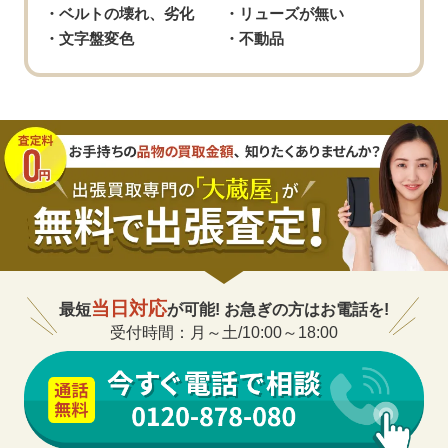
ック ブラウン レザー 79540
ベルトの壊れ、劣化
リューズが無い
文字盤変色
不動品
チューダー ブラックベイ P01
150,000
円
70150
チューダー ブラックベイ クロノ
250,000
円
ホワイト 79360N
チューダー ブラックベイ クロノ
550,000
円
ブラック 79360N
チューダー ブラックベイ プロ
506,000
円
79470
当日対応
最短
が可能! お急ぎの方はお電話を!
受付時間：月～土/10:00～18:00
チューダー ブラックベイ フィフ
473,000
円
ティエイト 79010SG