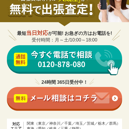
チューダー ブラックベイ レッド
290,000
円
ブレス 79230R
チューダー ブラックベイ レッド
269,000
円
エイジドレザー 79230R
当日対応
最短
が可能! お急ぎの方はお電話を!
受付時間：月～土/10:00～18:00
円
チューダー ブラックベイ レッド
バーガンディ ファブリック
200,000
円
79230R
24時間 365日受付中！
チューダー ブラックベイ レッド
200,000
円
ブラック ファブリック 79230R
チューダー ブラックベイ ブルー
200,000
円
ブレス 79230B
関東（東京／神奈川／千葉／埼玉／茨城／栃木／群馬）
対応
チューダー ブラックベイ ブルー
エリア
東海（愛知／岐阜／三重／静岡）