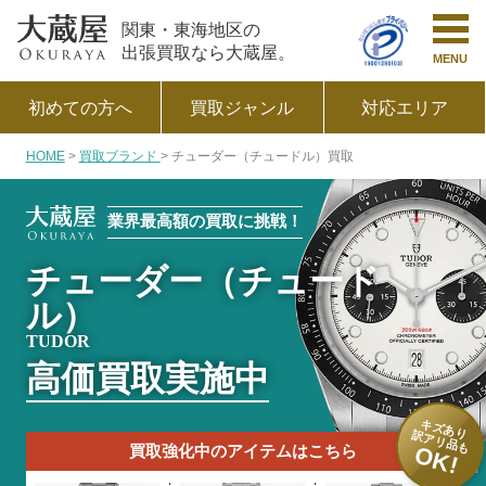
関東・東海地区の
出張買取なら大蔵屋。
MENU
初めての方へ
買取ジャンル
対応エリア
HOME
買取ブランド
チューダー（チュードル）買取
業界最高額の買取に挑戦！
チューダー（チュード
ル）
TUDOR
高価買取実施中
キズあり
訳アリ品も
買取強化中のアイテムはこちら
OK!