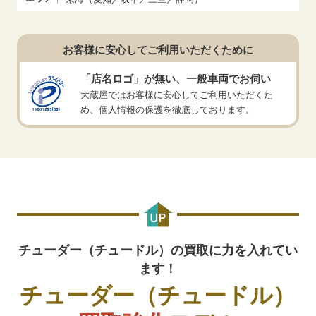
250,000
円
エイジドレザー 79230B
チューダー ブラックベイ ブルー
お客様に安心してご利用いただくために
200,000
円
ブラック ファブリック 79230B
「店名ロゴ」が無い、一般車両でお伺い
チューダー ブラックベイ ブラッ
大蔵屋ではお客様に安心してご利用いただくた
200,000
円
め、個人情報の保護を徹底しております。
ク ブレス 79230N
チューダー ブラックベイ ブラッ
250,000
円
ク エイジドレザー 79230N
チューダー ブラックベイ ブラッ
200,000
円
ク ブラック ファブリック 79230N
チューダー ブラックベイダーク
チューダー（チュードル）の買取に力を入れてい
200,000
円
ブレス 79230DK
ます！
チューダー（チュードル）
チューダー ブラックベイダーク
280,000
円
エイジドレザー 79230DK