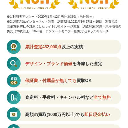
※1 利用者アンケート2020年1月~12月当社集計数（当社調べ）
※2 調査方法:インターネット調査 調査期間:2021年9月17日～18日 調査概要:
出張買取10社を対象にしたサイト比較イメージ調査
調査対象:関東・東海地域の
男女（20代以上）1026名 アンケートモニター提供元:ゼネラルリサーチ
累計査定432,000点
以上の実績
デザイン・ブランド価値
を考慮した査定
保証書・付属品が無くても
買取OK
査定料・手数料・キャンセル料など
全て無料
高額の買取(1000万円以上)でも
即日現金払い