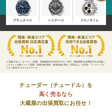
ブラックベイ
ヘリテージ
クロノタイム
※ 調査方法:インターネット調査 調査期間:2021年9月17日～18日 調査概要:出張買取10社を対象に
したサイト比較イメージ調査
調査対象:関東・東海地域の男女（20代以上）1026名 アンケートモ
ニター提供元:ゼネラルリサーチ
チューダー（チュードル）を
高く売る
なら
大蔵屋の出張買取にお任せ！