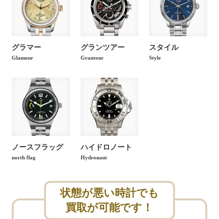
ック ベージュ レザー 79500
チューダー ブラックベイ 36 ブラ
ック ブラック ファブリック
140,000
円
グラマー
グランツアー
スタイル
79500
Glamour
Grantour
Style
チューダー ブラックベイ 36 ブラ
140,000
円
ック ブラウン レザー 79500
チューダー ブラックベイ 41 S&G
140,000
円
シャンパン 79543
チューダー ブラックベイ 41 S&G
200,000
円
ノースフラッグ
ハイドロノート
ブラック 79543
north flag
Hydronaut
チューダー ブラックベイ 41 ブル
200,000
円
ー ブレス 79540
状態が悪い時計でも
買取が可能です！
チューダー ブラックベイ 41 ブル
180,000
円