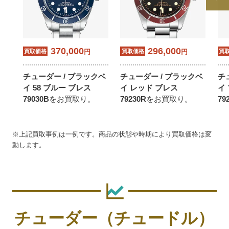
370,000
296,000
買取価格
円
買取価格
円
買
チューダー / ブラックベ
チューダー / ブラックベ
チ
イ 58 ブルー ブレス
イ レッド ブレス
イ
79030B
をお買取り。
79230R
をお買取り。
79
※上記買取事例は一例です。商品の状態や時期により買取価格は変
動します。
チューダー（チュードル）