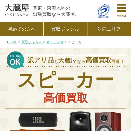
関東・東海地区の
出張買取なら大蔵屋。
MENU
初めての方へ
買取ジャンル
対応エリア
HOME
買取ジャンル
オーディオ
スピーカー
訳アリ品
高価買取
も
なら
可能！
スピーカー
高価買取