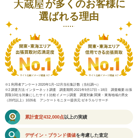
が多くのお客様に
選ばれる理由
※1 利用者アンケート2020年1月~12月当社集計数（当社調べ）
※2 調査方法:インターネット調査 調査期間:2021年9月17日～18日 調査概要:出張
買取10社を対象にしたサイト比較イメージ調査
調査対象:関東・東海地域の男女
（20代以上）1026名 アンケートモニター提供元:ゼネラルリサーチ
累計査定432,000点
以上の実績
デザイン・ブランド価値
を考慮した査定