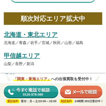
順次対応エリア拡大中
北海道・東北エリア
北海道／青森／岩手／宮城／秋田／山形／福島
甲信越エリア
山梨／長野／新潟
北陸エリア
「関東・東海エリア」
への出張買取を受付中！
富山／石川／福井
関西エリア
通話無料
受付：月～土/10:00～18:00
相談無料
24時間 365日受付中！
滋賀／京都／大阪／兵庫／奈良／和歌山