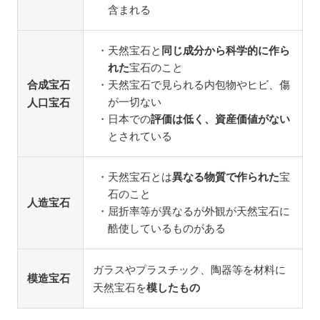
含まれる
天然宝石と
同じ成分から科学的に作ら
れた
宝石のこと
合成宝石
天然宝石で見られる内包物やヒビ、傷
が一切ない
人口宝石
日本での
評価は低く、資産価値がない
とされている
天然宝石とは
異なる物質で作られた
宝
石のこと
人造宝石
屈折率等が異なるが外観が天然宝石に
酷使しているものがある
ガラスやプラスチック、陶器等を材料に
模造宝石
天然宝石を
模したもの