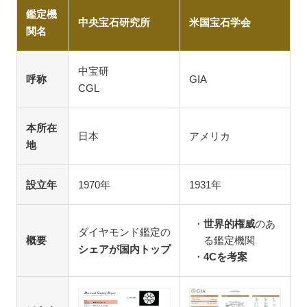
鑑定機
中央宝石研究所
米国宝石学会
関名
中宝研
呼称
GIA
CGL
本所在
日本
アメリカ
地
設立年
1970年
1931年
世界的権威
のあ
ダイヤモンド鑑定の
概要
る鑑定機関
シェアが国内トップ
4Cを考案