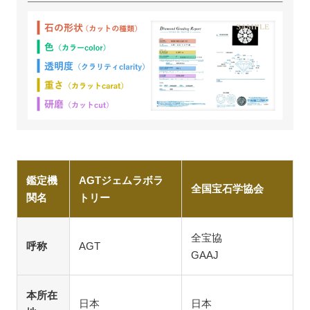
鑑定機
AGTジェムラボラ
全国宝石学協会
関名
トリー
全宝協
呼称
AGT
GAAJ
本所在
日本
日本