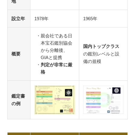
地
設立年
1978年
1965年
親会社である日
本宝石鑑別協会
国内トップクラス
から分離後、
概要
の鑑別レベルと設
GIAと提携
備の規模
判定が非常に厳
格
鑑定書
の例