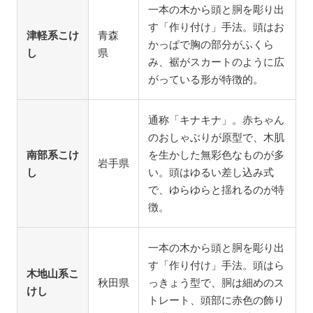
一本の木から頭と胴を彫り出
す「作り付け」手法。頭はお
津軽系こけ
青森
かっぱで胸の部分がふくら
し
県
み、裾がスカートのように広
がっている形が特徴的。
通称「キナキナ」。赤ちゃん
のおしゃぶりが原型で、木肌
南部系こけ
を生かした無彩色なものが多
岩手県
し
い。頭はゆるい差し込み式
で、ゆらゆらと揺れるのが特
徴。
一本の木から頭と胴を彫り出
す「作り付け」手法。頭はら
木地山系こ
秋田県
っきょう型で、胴は細めのス
けし
トレート、頭部に赤色の飾り