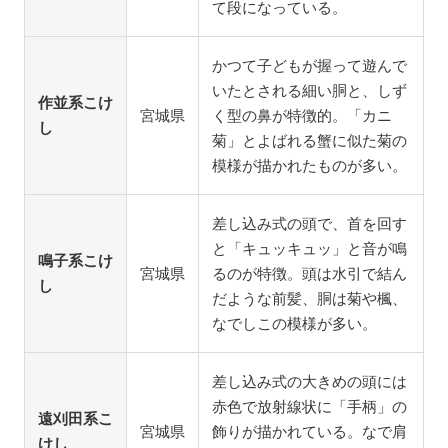
て段になっている。
かつて子どもが握って遊んで
いたとされる細い胴と、しず
作並系こけ
宮城県
く型の鼻が特徴的。「カニ
し
菊」とよばれる蟹に似た菊の
模様が描かれたものが多い。
差し込み式の頭で、首を回す
と「キュッキュッ」と音が鳴
鳴子系こけ
宮城県
るのが特徴。頭は水引で結ん
し
だような前髪、胴は菊や楓、
なでしこの模様が多い。
差し込み式の大きめの頭には
赤色で放射線状に「手柄」の
遠刈田系こ
宮城県
飾りが描かれている。なで肩
けし