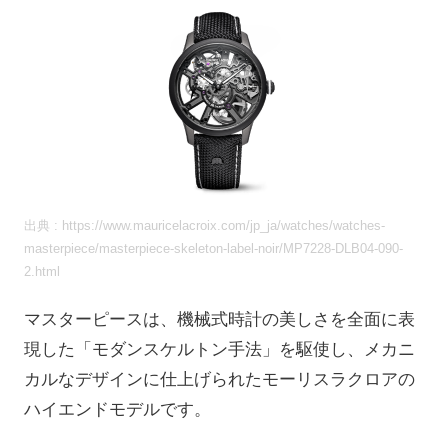
出典 : https://www.mauricelacroix.com/jp_ja/watches/watches-
masterpiece/masterpiece-skeleton-label-noir/MP7228-DLB04-090-
2.html
マスターピースは、機械式時計の美しさを全面に表
現した「モダンスケルトン手法」を駆使し、メカニ
カルなデザインに仕上げられたモーリスラクロアの
ハイエンドモデルです。