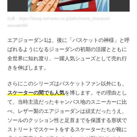
出典 : https://lineup.toei-anim.co.jp/ja/tv/movie_slumdunk/
episode/96/
エアジョーダン1は、後に「バスケットの神様」と呼
ばれるようになるジョーダンの初期の活躍とともに
全世界に知れ渡り、一躍人気シューズとして売れ行
きを伸ばします。
さらにこのシリーズはバスケットファン以外にも、
スケーターの間でも人気
を博します。その理由とし
て、当時主流だったキャンバス地のスニーカーに比
べ、レザー製のエアジョーダンは頑丈だったうえ、
ソールのクッション性と足首までを保護する形状で
ストリートでスケートをするスケーターたちが靴に