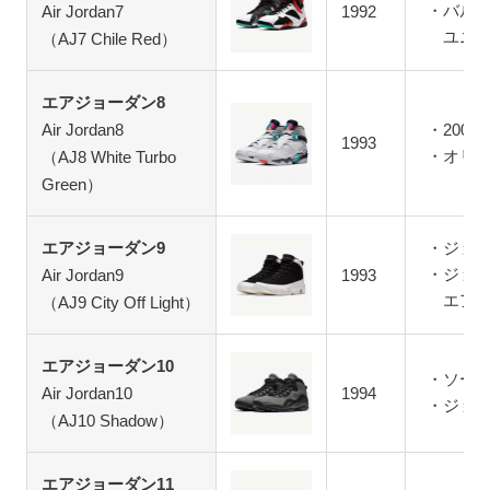
バル
Air Jordan7
1992
ユニ
（AJ7 Chile Red）
エアジョーダン8
Air Jordan8
200
1993
オリ
（AJ8 White Turbo
Green）
エアジョーダン9
ジョ
ジョ
Air Jordan9
1993
エア
（AJ9 City Off Light）
エアジョーダン10
ソール
Air Jordan10
1994
ジョ
（AJ10 Shadow）
エアジョーダン11