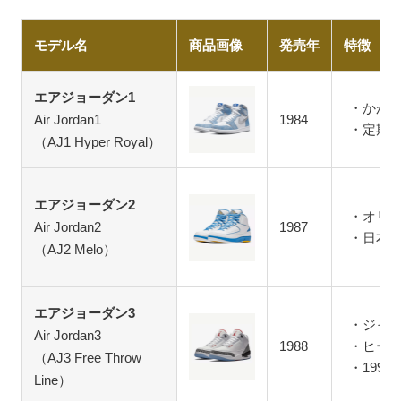
モデル名
商品画像
発売年
特徴
エアジョーダン1
かか
Air Jordan1
1984
定期
（AJ1 Hyper Royal）
エアジョーダン2
オリ
Air Jordan2
1987
日本
（AJ2 Melo）
エアジョーダン3
ジャ
Air Jordan3
1988
ヒー
（AJ3 Free Throw
199
Line）