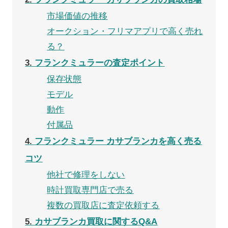
市場価値の推移
オークション・フリマアプリで高く売れ
る？
3
フランクミュラーの査定ポイント
保存状態
モデル
動作
付属品
4
フランクミュラー カサブランカを高く売る
コツ
他社で修理をしない
時計買取専門店で売る
複数の買取店に査定依頼する
5
カサブランカ買取に関するQ&A