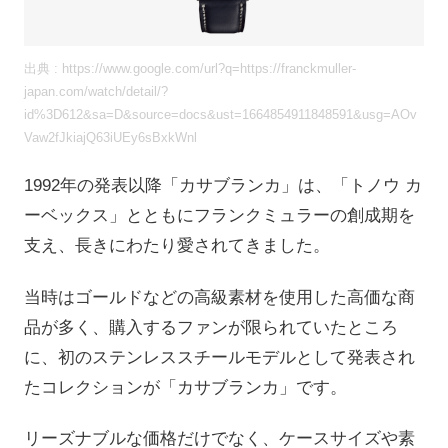
出典 : https://www.google.com/url?q=https://franckmuller-
japan.com/watch/detail/?
id%3D612&sa=D&source=docs&ust=1664854911848591&usg=AOv
Vaw2fJkiajQ63iUEy6sBxkWnl
1992年の発表以降「カサブランカ」は、「トノウ カ
ーベックス」とともにフランクミュラーの創成期を
支え、長きにわたり愛されてきました。
当時はゴールドなどの高級素材を使用した高価な商
品が多く、購入するファンが限られていたところ
に、初のステンレススチールモデルとして発表され
たコレクションが「カサブランカ」です。
リーズナブルな価格だけでなく、ケースサイズや素