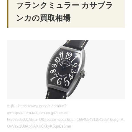
フランクミュラー カサブラ
ンカの買取相場
出典 : https://www.google.com/url?
q=https://item.rakuten.co.jp/houseki-
h/507535001/&sa=D&source=docs&ust=1664854911849354&usg=A
OvVaw2U8ApNAXK0KkyK5qsEs5mu