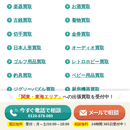
楽器買取
お酒買取
古銭買取
着物買取
切手買取
金券買取
日本人形買取
オーディオ買取
ゴルフ用品買取
レトロホビー買取
釣具買取
ベビー用品買取
ジグソーパズル買取
厨房機器買取
「関東・東海エリア」
への出張買取を受付中！
キャンプ用品買取
オルゴール買取
ロードバイク買取
仏壇買取
通話無料
受付：月～土/10:00～18:00
相談無料
24時間 365日受付中！